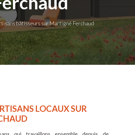
 Ferchaud
tisans bâtisseurs sur Martigné Ferchaud
RTISANS LOCAUX SUR
RCHAUD
ans qui travaillons ensemble depuis de