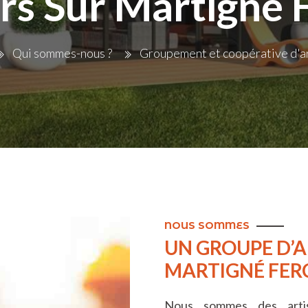
rs Sur Martigné
Qui sommes-nous ?
Groupement et coopérative d'ar
NOUS SOMMES
UN GROUPE D’A
MARTIGNÉ FE
Nous sommes des artis