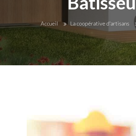
Bâtisseu
Accueil
La coopérative d'artisans